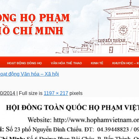
HOẠT ĐỘNG DÒNG HỌ
VĂN HÓA THỂ THAO
KINH TẾ
KHUYẾN HỌC – K
oạt động Văn hóa – Xã hội
10/2014
|
Full size is
1197 × 217
pixels