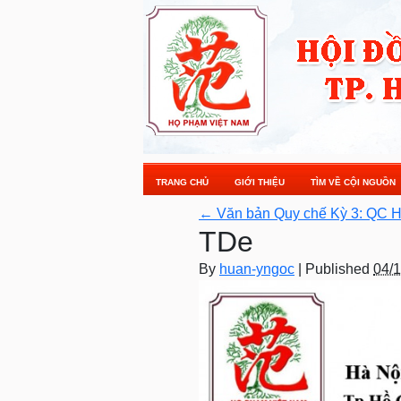
TRANG CHỦ
GIỚI THIỆU
TÌM VỀ CỘI NGUỒN
←
Văn bản Quy chế Kỳ 3: QC H
TDe
By
huan-yngoc
|
Published
04/