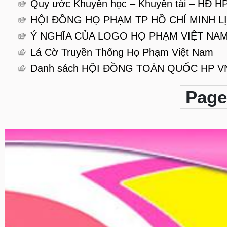
Quy ước Khuyến học – Khuyến tài – HĐ 
HỘI ĐỒNG HỌ PHẠM TP HỒ CHÍ MINH L
Ý NGHĨA CỦA LOGO HỌ PHẠM VIỆT NA
Lá Cờ Truyền Thống Họ Phạm Việt Nam
Danh sách HỘI ĐỒNG TOÀN QUỐC HP V
Page