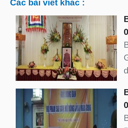
Các bài viết khác :
G
d
B