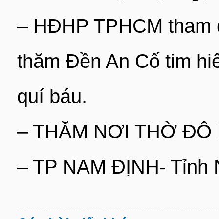
– HĐHP TPHCM tham dự 
thăm Đền An Cố tim hiể
quí báu.
– THĂM NƠI THỜ ĐÔ 
– TP NAM ĐỊNH- Tỉnh