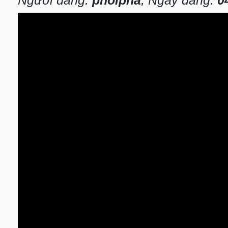
Người đăng:
phoipha
, Ngày đăng:
0