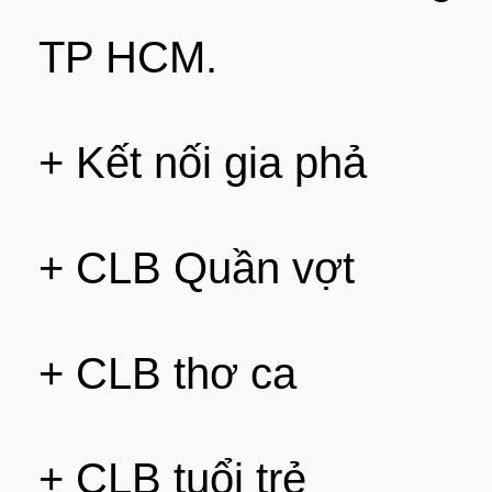
TP HCM.
+ Kết nối gia phả
+ CLB Quần vợt
+ CLB thơ ca
+ CLB tuổi trẻ