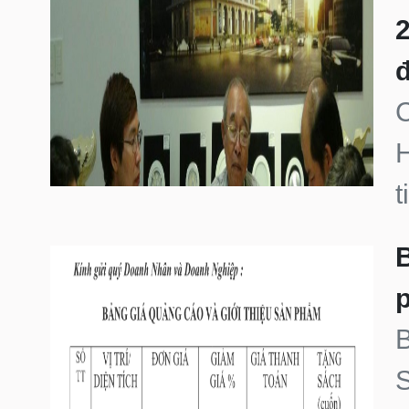
2
C
H
t
B
p
S