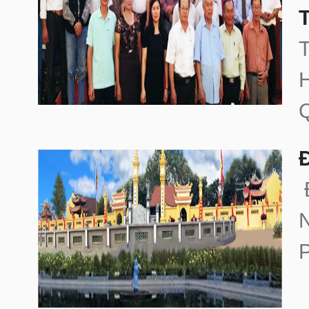
T
H
Q
Đ
N
P