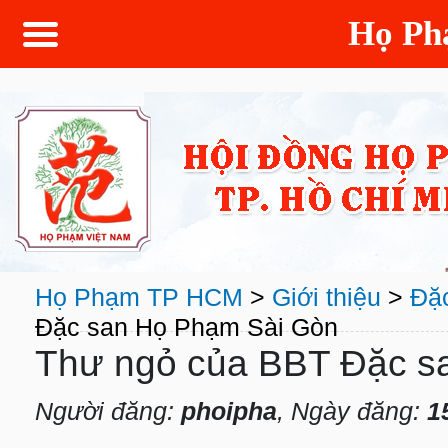
Họ P
Họ Phạm TP HCM
>
Giới thiệu
>
Đặ
Đặc san Họ Phạm Sài Gòn
Thư ngỏ của BBT Đặc s
Người đăng:
phoipha
, Ngày đăng:
1