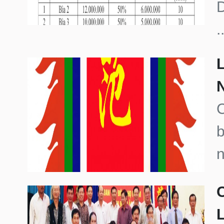
.
L
C
b
n