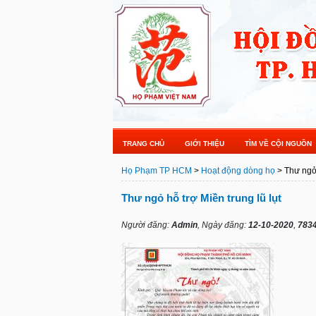
TRANG CHỦ
GIỚI THIỆU
TÌM VỀ CỘI NGUỒN
Họ Phạm TP HCM
>
Hoạt động dòng họ
> Thư ngỏ 
Thư ngỏ hỗ trợ Miền trung lũ lụt
Người đăng:
Admin
, Ngày đăng:
12-10-2020
,
7834