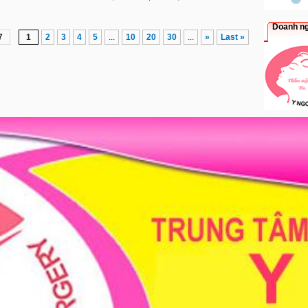
Doanh ng
7
1
2
3
4
5
...
10
20
30
...
»
Last »