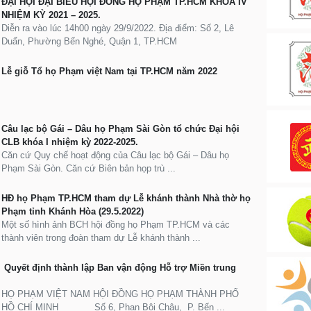
ĐẠI HỘI ĐẠI BIỂU HỘI ĐỒNG HỌ PHẠM TP.HCM KHÓA IV
NHIỆM KỲ 2021 – 2025.
Diễn ra vào lúc 14h00 ngày 29/9/2022. Địa điểm: Số 2, Lê
Duẩn, Phường Bến Nghé, Quận 1, TP.HCM
Lễ giỗ Tổ họ Phạm việt Nam tại TP.HCM năm 2022
Câu lạc bộ Gái – Dâu họ Phạm Sài Gòn tổ chức Đại hội
CLB khóa I nhiệm kỳ 2022-2025.
Căn cứ Quy chế hoạt động của Câu lạc bộ Gái – Dâu họ
Phạm Sài Gòn. Căn cứ Biên bản họp trù ...
HĐ họ Phạm TP.HCM tham dự Lễ khánh thành Nhà thờ họ
Phạm tỉnh Khánh Hòa (29.5.2022)
Một số hình ảnh BCH hội đồng họ Phạm TP.HCM và các
thành viên trong đoàn tham dự Lễ khánh thành ...
Quyết định thành lập Ban vận động Hỗ trợ Miền trung
HỌ PHẠM VIỆT NAM HỘI ĐỒNG HỌ PHẠM THÀNH PHỐ
HỒ CHÍ MINH Số 6, Phan Bội Châu, P. Bến ...