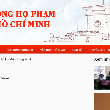
HOẠT ĐỘNG DÒNG HỌ
VĂN HÓA THỂ THAO
KINH TẾ
KHUYẾN HỌC – K
Xem nhi
hỗ trợ Miền trung lũ lụt
 Views