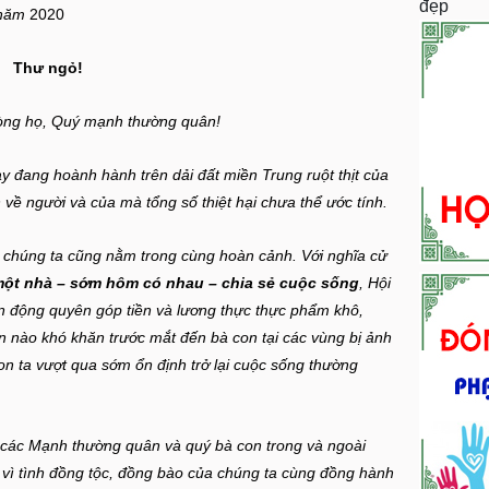
đẹp
 năm
2020
Thư ngỏ!
òng họ,
Quý mạnh thường quân!
nay đang hoành hành trên dải đất miền Trung ruột thịt của
n về người và của mà tổng số thiệt hại chưa thể ước tính.
 chúng ta cũng nằm trong cùng hoàn cảnh. Với nghĩa cử
một nhà – sớm hôm có nhau – chia sẻ cuộc sống
, Hội
 động quyên góp tiền và lương thực thực phẩm khô,
n nào khó khăn trước mắt đến bà con tại các vùng bị ảnh
con ta vượt qua sớm ổn định trở lại cuộc sống thường
 các Mạnh thường quân và quý bà con trong và ngoài
ãy vì tình đồng tộc, đồng bào của chúng ta cùng đồng hành