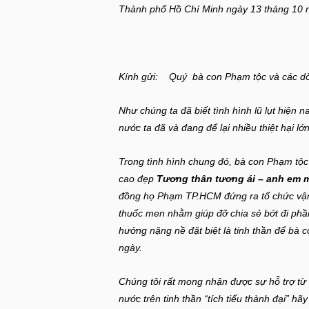
Thành phố Hồ Chí Minh ngày 13 tháng 10
Kính gửi: Quý bà con Phạm tộc và các d
Như chúng ta đã biết tình hình lũ lụt hiện 
nước ta đã và đang để lại nhiều thiệt hại lớ
Trong tình hình chung đó, bà con Phạm tộc
cao đẹp
Tương thân tương ái – anh em 
đồng họ Phạm TP.HCM đứng ra tổ chức vận
thuốc men nhằm giúp đỡ chia sẻ bớt đi phầ
hưởng nặng nề đặt biệt là tinh thần để bà 
ngày.
Chúng tôi rất mong nhận được sự hỗ trợ từ
nước trên tinh thần “tích tiểu thành đại” h