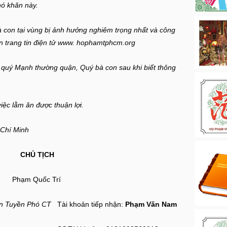
hó khăn này.
à con tại vùng bị ảnh hưởng nghiêm trọng nhất và công
ên trang tin điện tử www. hophamtphcm.org
từ quý Mạnh thường quận, Quý bà con sau khi biết thông
iệc lằm ăn được thuận lợi.
Chí Minh
ỊCH
Phạm Quốc Trí
n Tuyền Phó CT
Tài khoản tiếp nhận:
Phạm Văn Nam