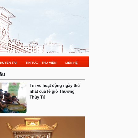
HUYẾN TÀI
TIN TỨC – THƯ VIỆN
LIÊN HỆ
ều
Tin về hoạt động ngày thứ
nhất của lễ giỗ Thượng
Thủy Tổ