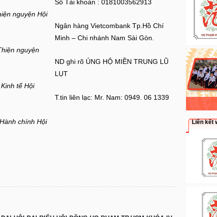
Số Tài khoản : 0181003562913
iện nguyện Hội
Ngân hàng Vietcombank Tp.Hồ Chí
Minh – Chi nhánh Nam Sài Gòn.
Thiện nguyện
ND ghi rõ ỦNG HỘ MIỀN TRUNG LŨ
LỤT
Kinh tế Hội
T.tin liên lạc: Mr. Nam: 0949. 06 1339
Hành chính Hội
Liên kết 