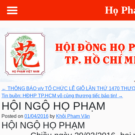
Họ P
←
THÔNG BÁO v/v TỔ CHỨC LỄ GIỖ LẦN THỨ 1470 THƯ
Tin buồn: HĐHP TP.HCM vô cùng thương tiếc báo tin!
→
HỘI NGỘ HỌ PHẠM
Posted on
01/04/2016
by
Khôi Pham Văn
HỘI NGỘ HỌ PHẠM