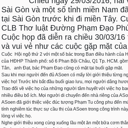
Chiều ngày 29/03/2016, hai vợ
Sài Gòn và một số tỉnh miền Nam đã
tại Sài Gòn trước khi đi miền Tây. C
CLB Thơ luật Đường Phạm Đạo Phú 
Cuộc họp đã diễn ra chiều 30/03/16
và vui vẻ như các cuộc gặp mặt của
Cuộc Hội ngộ thứ 2 với một số bác trong Ban điều hành của H
của HĐHP Thành phố: số 6 Phan Bội Châu, Q1 Tp. HCM. gồm 
Tân, anh Đạt, bác Phạm Đạo cũng có mặt tại buổi gặp mặt.
Sau khi mọi người đến đủ ASoen có mấy lời giới thiệu từng n
việc họ! Trước khi bắt đầu buổi giao lưu, mọi người dâng h
Trao đổi về việc họ của những người tâm huyết với việc họ bao 
nhiều điều bổ ích. Mọi người di chuyển đến nhà riêng của A
ASoen đã giới thiệc việc đúc tượng Phạm Tu công phu đến mức
tính nghiêm túc thực sự cầu thị của ASoen trong công trình n
lòng vì việc họ.
Nghe giới thiệu xong cùng xuống lầu một ăn một bữa cơm thân m