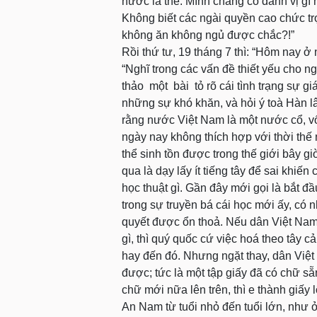
nước là thế. Mình chẳng có danh vị gì 
Không biết các ngài quyền cao chức trọn
không ăn không ngủ được chắc?!”
Rồi thứ tư, 19 tháng 7 thì: “Hôm nay ở 
“Nghĩ trong các vấn đề thiết yếu cho 
thảo một bài tỏ rõ cái tình trạng sự g
những sự khó khăn, và hỏi ý toà Hàn lâ
rằng nước Việt Nam là một nước cổ, vố
ngày nay không thích hợp với thời thế 
thể sinh tồn được trong thế giới bây 
qua là dạy lấy ít tiếng tây để sai khiế
học thuật gì. Gần đây mới gọi là bắt 
trong sự truyền bá cái học mới ấy, có 
quyết được ổn thoả. Nếu dân Việt Nam 
gì, thì quý quốc cứ việc hoá theo tây 
hay đến đó. Nhưng ngặt thay, dân Việt
được; tức là một tập giấy đã có chữ sẵ
chữ mới nữa lên trên, thì e thành giấy
An Nam từ tuổi nhỏ đến tuổi lớn, như 