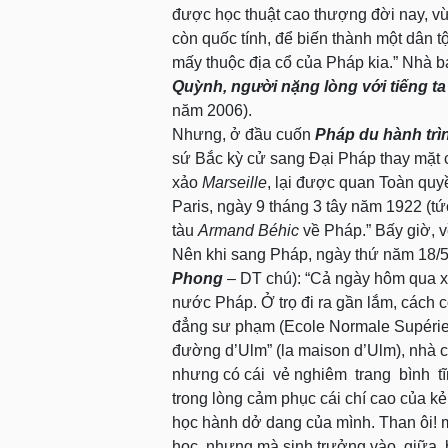
được học thuật cao thượng đời nay, vừ
còn quốc tính, để biến thành một dân t
mấy thuộc địa cổ của Pháp kia.” Nhà b
Quỳnh, người nặng lòng với tiếng ta
năm 2006).
Nhưng, ở đầu cuốn
Pháp du hành trì
sứ Bắc kỳ cử sang Đại Pháp thay mặt c
xảo
Marseille
, lại được quan Toàn quy
Paris, ngày 9 tháng 3 tây năm 1922 (tứ
tàu
Armand Béhic
về Pháp.” Bấy giờ, v
Nên khi sang Pháp, ngày thứ năm 18/5/
Phong
– DT chú): “Cả ngày hôm qua x
nước Pháp. Ở trọ đi ra gần lắm, cách 
đẳng sư phạm (Ecole Normale Supérieur
đường d’Ulm” (la maison d’Ulm), nhà cũ
nhưng có cái vẻ nghiêm trang bình t
trong lòng cảm phục cái chí cao của kẻ
học hành dở dang của mình. Than ôi! m
học, nhưng mà sinh trưởng vào giữa 