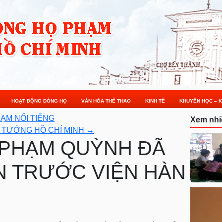
HOẠT ĐỘNG DÒNG HỌ
VĂN HÓA THỂ THAO
KINH TẾ
KHUYẾN HỌC – K
ẠM NỔI TIẾNG
Xem nhi
 TƯỞNG HỒ CHÍ MINH
→
, PHẠM QUỲNH ĐÃ
N TRƯỚC VIỆN HÀN