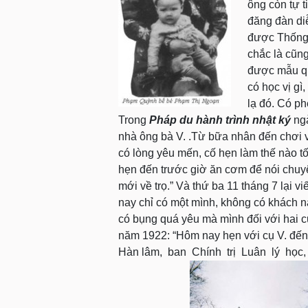
ông còn tự ti
đăng đàn di
được Thống
chắc là cũng
được mẫu qu
có học vị gì
lạ đó. Có p
Trong
Pháp du hành trình nhật ký
ng
nhà ông bà V. .Từ bữa nhân đến chơi vớ
có lòng yêu mến, cố hẹn làm thế nào t
hẹn đến trước giờ ăn cơm để nói chu
mới về trọ.” Và thứ ba 11 tháng 7 lại 
nay chỉ có một mình, không có khách nào
có bụng quá yêu mà mình đối với hai c
năm 1922: “Hôm nay hẹn với cụ V. đến 
Hàn lâm, ban Chính trị Luân lý học