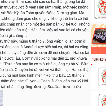
 như vậy, thì vì sao, chỉ sau có hai tháng, ông lại đã
ễn thuyết được ở viện Hàn lâm Pháp. Một việc không
 sứ Bắc Kỳ lẫn Toàn quyền Đông Dương giao. Mà
…không dám giao cho ông, vì không thể tin là có thể
ốc chấp nhận cho một tên dân bản xứ trẻ tuổi, không
, lên diễn đàn Viện Hàn lâm. Vậy tại sao lại có chuyện
hép lạ gì chăng…
ày thứ bảy, mùng 8 tháng 7, ông viết: “Tối ăn cơm ở
i ông con là André được biết hai cụ, thì hai cụ cũng
ối hôm nay cũng đến ăn cơm để nói chuyện. Hai cụ lại
yện được lâu. Cơm nước xong mãi đến 11 giờ khuya
Liên kết 
viết: “Trưa hôm nay ăn cơm ở nhà cụ ông cụ bà V.. Bữa
 lạ cả. Chuyện trò rất vui vẻ và thân mật. Hai cụ thật
ụ cũng một lòng kính mến.” Rồi thứ bảy, 15 tháng 7
thăm ông bác sĩ Lyon – Caen là vĩnh viễn thư ký Hội
, tại nhà riêng ông đường
Soufflot
, trước cửa