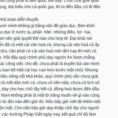
mà cũng phải lo đến quốc thể đây: Chà! chà! ghê quá!
g, đại biểu cho cả quốc gia, thì lo đến đâu; có lẽ đến
nhà soạn diễn thuyết.
người mình không gì bằng vấn đề giáo dục. Bèn khởi
iáo dục ở nước ta, phân trần những điều lợi hại,
m nên giải quyết thế nào cho hợp lẽ. Đại khái nói
n đã có một cái văn hoá cũ, nhưng cái văn hoá cũ ấy
nữa, cần phải có cái văn hoá mới đời nay thì mới có
giờ. Hồi đầu quý chính phủ dạy người An Nam chẳng
n các công việc cho dễ, chưa phải là truyền bá văn minh
đầu ban bố một cái học cao hơn trước một chút. Nhưng
nhiều nông nỗi khó khăn, quý chính phủ vẫn chưa giải
là một dân mới có, chưa có nền nếp, chưa có lịch sử
cả, dạy cho học chữ tây hết cả, đồng hoá được đến đâu
 Nam không phải là một tờ trắng muốn vẽ gì vào cũng
n từ đời nào đến giờ rồi. Nếu bây giờ viết đè thêm một
 lộn mất. Cho nên bây giờ dạy khắp chữ tây cho người
ở các trường Pháp Việt ngày nay, kết quả chỉ đủ làm