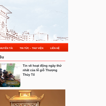
HUYẾN TÀI
TIN TỨC – THƯ VIỆN
LIÊN HỆ
ều
Tin về hoạt động ngày thứ
nhất của lễ giỗ Thượng
Thủy Tổ