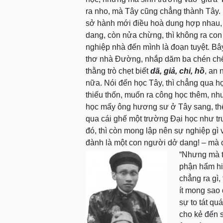
ra nho, mà Tây cũng chẳng thành Tây.
sở hành mới điều hoà dung hợp nhau, 
dang, còn nửa chừng, thì không ra co
nghiệp nhà đến mình là đoạn tuyệt. Bâ
thơ nhà Đường, nhắp dăm ba chén chế
thằng trò chẹt biết
dã, giả, chi, hồ
, an
nữa. Nói đến học Tây, thì chẳng qua họ
thiếu thốn, muốn ra công học thêm, nh
học mấy ông hương sư ở Tây sang, thế 
qua cái ghế một trường Đại học như 
đó, thì còn mong lập nên sự nghiệp gì
đành là một con người dở dang! – mà 
“Nhưng mà th
phận hẩm hiu
chẳng ra gì,
ít mong sao
sự to tát q
cho kẻ đến 