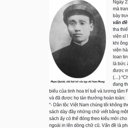
Ngày 22
mà tran
bày tr
vấn đề
tha thi
viện sĩ
khi ông
viện hà
loan ti
là bức 
được m
(…) “C
đang th
biểu của tinh hoa trí tuệ và lương tâ
và đã được họ tán thưởng hoàn toàn:
“- Dân tộc Việt Nam chúng tôi không th
sách dày đầy những chữ viết bằng một
sách ấy có thể đóng theo kiểu mới cho
ngoài in lên dòng chữ cũ. Vấn đề là p