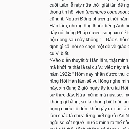
cuối tuần lễ này nữa thời giải tán để n
thông tín hội viên (
membres correspon
cũng ít. Người Đông phương thời năm 
Hàn lâm, nhưng ông thuộc tiếng Anh h
đây nói tiếng Pháp được, song xin để t
hội đồng sau này không.” – Bác sĩ hỏi 
định gì cả, nói sẽ chọn một đề về giáo 
cụ V. biết.
“-Vào diễn thuyết ở Hàn lâm, thật mì
mà khởi ra thật là tại cụ V.; việc này 
năm 1922: “ Hôm nay nhận được thư củ
rằng Hội Hàn lâm sẽ vui lòng nghe mìn
này, xin đúng 2 giờ ngày ấy tựu tại H
sự thực đây. Nửa mừng mà nửa sợ, mừng
không gì bằng; sợ là không biết nói l
bụng chiếu cố đến, khỏi gây ra cái c
lâm chắc là chưa từng biết người An N
ngài sẽ xét người nước mình ra thế nào