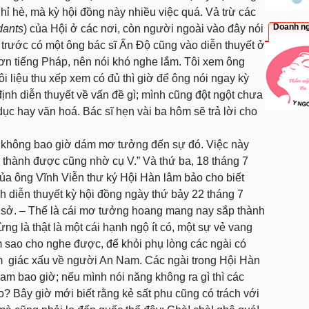
ghỉ hè, mà kỳ hội đồng này nhiều việc quá. Vả trừ các
Doanh ng
dants
) của Hội ở các nơi, còn người ngoài vào đây nói
trước có một ông bác sĩ Ấn Độ cũng vào diễn thuyết ở
ơn tiếng Pháp, nên nói khó nghe lắm. Tôi xem ông
ôi liệu thu xếp xem có đủ thì giờ để ông nói ngay kỳ
định diễn thuyết về vấn đề gì; mình cũng đột ngột chưa
dục hay văn hoá. Bác sĩ hẹn vài ba hôm sẽ trả lời cho
nh không bao giờ dám mơ tưởng đến sự đó. Việc này
mà thành được cũng nhờ cụ V.” Và thứ ba, 18 tháng 7
a ông Vĩnh Viễn thư ký Hội Hàn lâm bảo cho biết
h diễn thuyết kỳ hội đồng ngày thứ bảy 22 tháng 7
ội sở. – Thế là cái mơ tưởng hoang mang nay sắp thành
 là thật là một cái hạnh ngộ ít có, một sự vẻ vang
àm sao cho nghe được, để khỏi phụ lòng các ngài có
ảm giác xấu về người An Nam. Các ngài trong Hội Hàn
am bao giờ; nếu mình nói năng không ra gì thì các
? Bây giờ mới biết rằng kẻ sất phu cũng có trách với