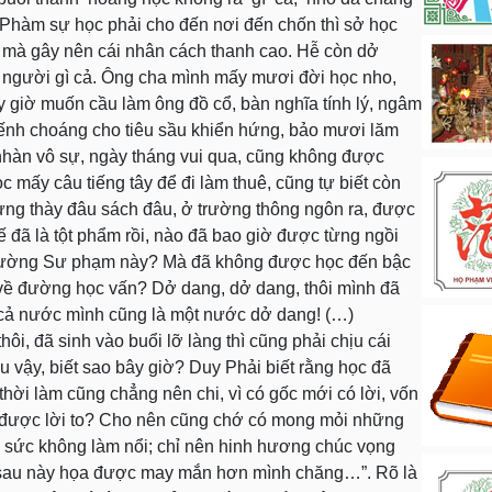
 Phàm sự học phải cho đến nơi đến chốn thì sở học
mà gây nên cái nhân cách thanh cao. Hễ còn dở
n người gì cả. Ông cha mình mấy mươi đời học nho,
y giờ muốn cầu làm ông đồ cổ, bàn nghĩa tính lý, ngâm
nh choáng cho tiêu sầu khiển hứng, bảo mươi lăm
 nhàn vô sự, ngày tháng vui qua, cũng không được
c mấy câu tiếng tây để đi làm thuê, cũng tự biết còn
ưng thày đâu sách đâu, ở trường thông ngôn ra, được
đã là tột phẩm rồi, nào đã bao giờ được từng ngồi
trường Sư phạm này? Mà đã không được học đến bậc
 về đường học vấn? Dở dang, dở dang, thôi mình đã
cả nước mình cũng là một nước dở dang! (…)
ôi, đã sinh vào buổi lỡ làng thì cũng phải chịu cái
 vậy, biết sao bây giờ? Duy Phải biết rằng học đã
 thời làm cũng chẳng nên chi, vì có gốc mới có lời, vốn
 được lời to? Cho nên cũng chớ có mong mỏi những
uá sức không làm nổi; chỉ nên hinh hương chúc vọng
sau này họa được may mắn hơn mình chăng…”. Rõ là