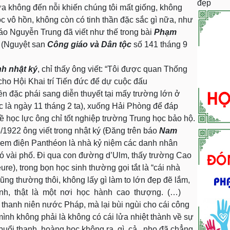
đẹp
a không đến nỗi khiến chúng tôi mất giống, không
ộc vô hồn, không còn có tinh thần đặc sắc gì nữa, như
áo Nguyễn Trung đã viết như thế trong bài
Phạm
(Nguyệt san
Công giáo và Dân tộc
số 141 tháng 9
nh nhật ký
, chỉ thấy ông viết: “Tôi được quan Thống
ho Hội Khai trí Tiến đức để dự cuộc đấu
ền đặc phái sang diễn thuyết tại mấy trường lớn ở
c là ngày 11 tháng 2 ta), xuống Hải Phòng để đáp
ề học lực ông chỉ tốt nghiệp trường Trung học bảo hộ.
1922 ông viết trong nhật ký (Đăng trên báo
Nam
em điện Panthéon là nhà kỷ niệm các danh nhân
có vài phố. Đi qua con đường d’Ulm, thấy trường Cao
e), trong bọn học sinh thường gọi tắt là “cái nhà
ng thường thôi, không lấy gì làm to lớn đẹp đẽ lắm,
ĩnh, thật là một nơi học hành cao thượng. (…)
 thanh niên nước Pháp, mà lại bùi ngùi cho cái công
ình không phải là không có cái lửa nhiệt thành về sự
buổi thanh hoàng học không ra gì cả, nho đã chẳng