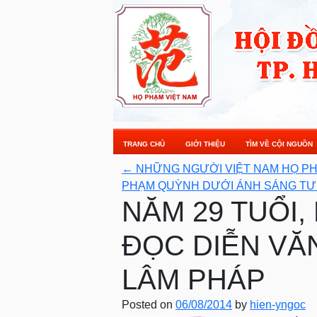
TRANG CHỦ
GIỚI THIỆU
TÌM VỀ CỘI NGUỒN
←
NHỮNG NGƯỜI VIỆT NAM HỌ PH
PHẠM QUỲNH DƯỚI ÁNH SÁNG TƯ
NĂM 29 TUỔI
ĐỌC DIỄN VĂ
LÂM PHÁP
Posted on
06/08/2014
by
hien-yngoc