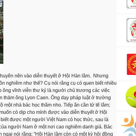
 khuyên nên vào diễn thuyết ở Hội Hàn lâm. Nhưng
ôn nghiêm như thế? Cụ nói rằng cụ có quen biết nhiều
o ông vĩnh viễn thư ký là người chủ trương các việc
n thăm ông Lyon Caen. Ông dạy pháp luật ở trường
i độ một nhà bác học thâm nho. Tiếp ân cần tử tế lắm;
ý muốn có dịp cho mình được vào diễn thuyết ở Hội
 biết được một người Việt Nam có học thức, sau là
 của người Nam ở một nơi cao nghiêm danh giá. Bác
n ngại nói rằng: “Hội Hàn lâm còn có một kỳ hội đồng