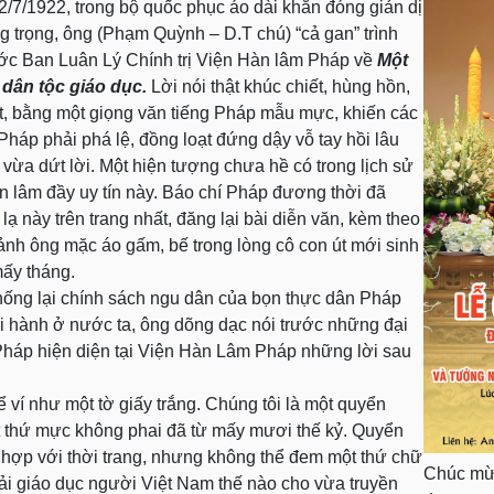
/7/1922, trong bộ quốc phục áo dài khăn đóng giản dị
g trọng, ông (Phạm Quỳnh – D.T chú) “cả gan” trình
ước Ban Luân Lý Chính trị Viện Hàn lâm Pháp về
Một
 dân tộc giáo dục.
Lời nói thật khúc chiết, hùng hồn,
ết, bằng một giọng văn tiếng Pháp mẫu mực, khiến các
 Pháp phải phá lệ, đồng loạt đứng dậy vỗ tay hồi lâu
 vừa dứt lời. Một hiện tượng chưa hề có trong lịch sử
n lâm đầy uy tín này. Báo chí Pháp đương thời đã
n lạ này trên trang nhất, đăng lại bài diễn văn, kèm theo
ảnh ông mặc áo gấm, bế trong lòng cô con út mới sinh
ấy tháng.
hống lại chính sách ngu dân của bọn thực dân Pháp
i hành ở nước ta, ông dõng dạc nói trước những đại
m Pháp hiện diện tại Viện Hàn Lâm Pháp những lời sau
ể ví như một tờ giấy trắng. Chúng tôi là một quyển
 thứ mực không phai đã từ mấy mươi thế kỷ. Quyển
 hợp với thời trang, nhưng không thể đem một thứ chữ
Chúc mừn
hải giáo dục người Việt Nam thế nào cho vừa truyền