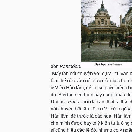
đền
Panthéon
.
“Mấy lần nói chuyện với cụ V., cụ vẫn
làm thế nào vào nói được ở một chốn t
ở Viện Hàn lâm, để cụ sẽ giới thiệu ch
đó. Bởi thế nên hôm nay cùng nhau đế
Đại học
Paris
, tuổi đã cao, thật ra thá
nói chuyện hồi lâu, rồi cụ V. mới ngỏ 
Hàn lâm, để trước là các ngài Hàn lâm
cho mình được bày tỏ ý kiến tư tưởng
sĩ cũng hiểu các lẽ đó, nhưng có ý ngầ