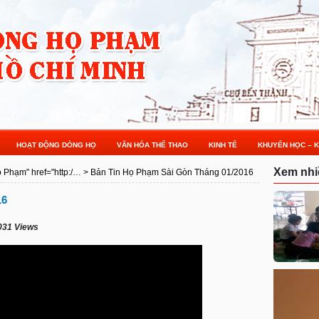
HOẠT ĐỘNG DÒNG HỌ
VĂN HÓA THỂ THAO
KINH TẾ
KHUYẾN HỌC – K
Xem nhi
Họ Phạm" href="http:/…
>
Bản Tin Họ Phạm Sài Gòn Tháng 01/2016
16
031 Views