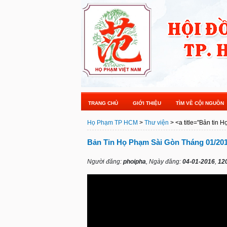
TRANG CHỦ
GIỚI THIỆU
TÌM VỀ CỘI NGUỒN
Họ Phạm TP HCM
>
Thư viện
>
<a title="Bản tin 
Bản Tin Họ Phạm Sài Gòn Tháng 01/20
Người đăng:
phoipha
, Ngày đăng:
04-01-2016
,
12