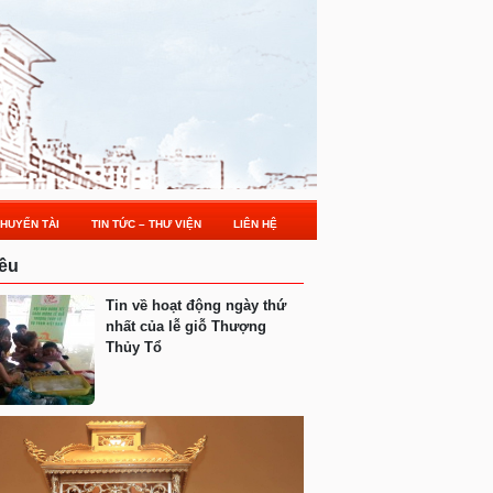
HUYẾN TÀI
TIN TỨC – THƯ VIỆN
LIÊN HỆ
ều
Tin về hoạt động ngày thứ
nhất của lễ giỗ Thượng
Thủy Tổ