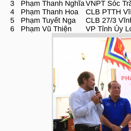
3
Phạm Thanh Nghĩa
VNPT Sóc Tr
4
Phạm Thanh Hoa
CLB PTTH Vĩ
5
Phạm Tuyết Nga
CLB 27/3 Vĩn
6
Phạm Vũ Thiện
VP Tỉnh Ủy L