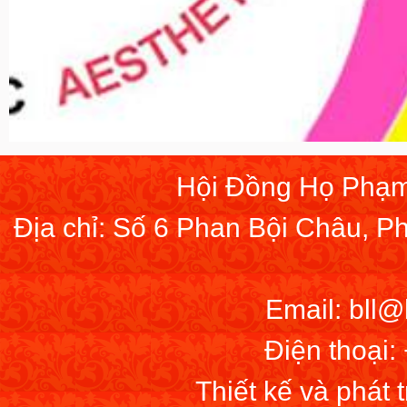
Hội Đồng Họ Phạm
Địa chỉ: Số 6 Phan Bội Châu, 
Email: bll
Điện thoại:
Thiết kế và phát 