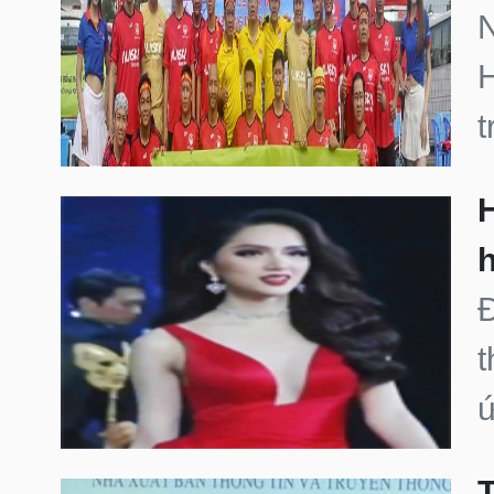
N
H
t
h
Đ
t
ứ