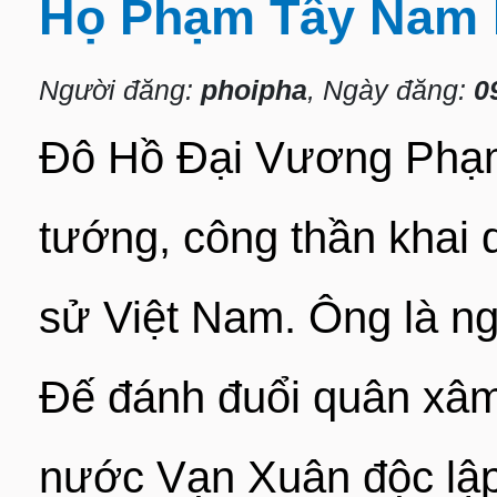
Họ Phạm Tây Nam
Người đăng:
phoipha
, Ngày đăng:
0
Đô Hồ Đại Vương Phạm
tướng, công thần khai q
sử Việt Nam. Ông là n
Đế đánh đuổi quân xâm
nước Vạn Xuân độc lập