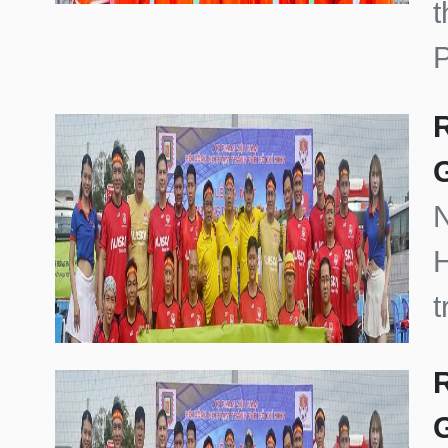
t
P
N
H
t