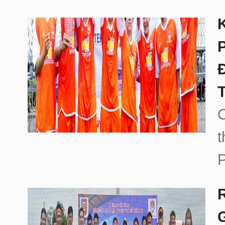
K
C
t
P