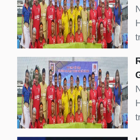
N
H
t
N
H
t