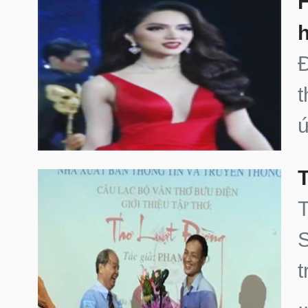
h
Đ
t
ứ
S
t
.