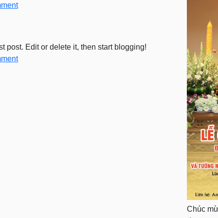
mment
post. Edit or delete it, then start blogging!
mment
Chúc mừn