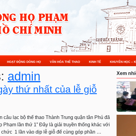
HOẠT ĐỘNG DÒNG HỌ
VĂN HÓA THỂ THAO
KINH TẾ
KHUYẾN HỌC – K
s:
admin
Xem nhi
ày thứ nhất của lễ giỗ
ân câu lạc bộ thể thao Thành Trung quận tân Phú đã
ọ Phạm lần thứ 1” Đây là giải truyền thống khác với
ổ chức 1 lần vào dịp lễ giỗ để cùng góp phần …