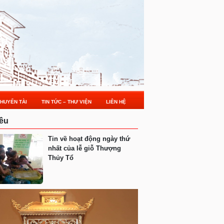
HUYẾN TÀI
TIN TỨC – THƯ VIỆN
LIÊN HỆ
ều
Tin về hoạt động ngày thứ
nhất của lễ giỗ Thượng
Thủy Tổ