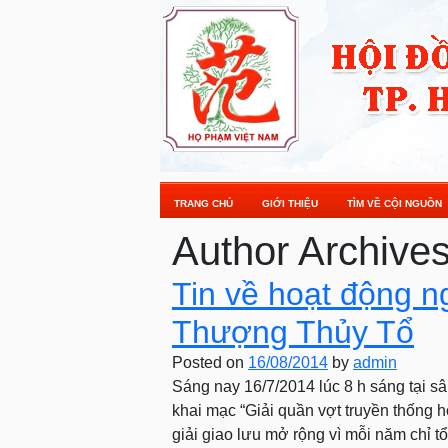
TRANG CHỦ
GIỚI THIỆU
TÌM VỀ CỘI NGUỒN
Author Archive
Tin về hoạt động ng
Thượng Thủy Tổ
Posted on
16/08/2014
by
admin
Sáng nay 16/7/2014 lúc 8 h sáng tại s
khai mạc “Giải quần vợt truyền thống h
giải giao lưu mở rộng vì mỗi năm chỉ t