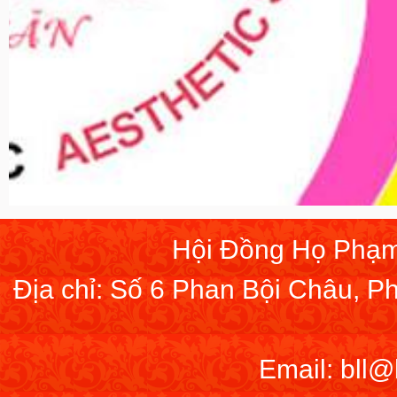
Hội Đồng Họ Phạm
Địa chỉ: Số 6 Phan Bội Châu, 
Email: bll