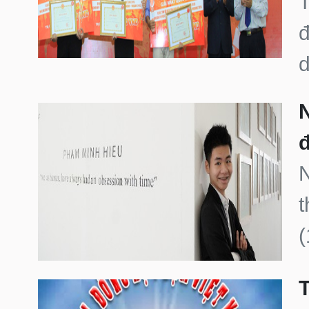
T
đ
d
N
đ
N
t
(