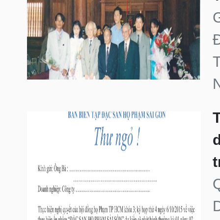
N
T
d