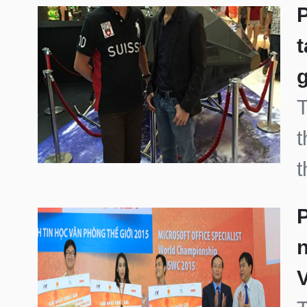
t
g
T
t
t