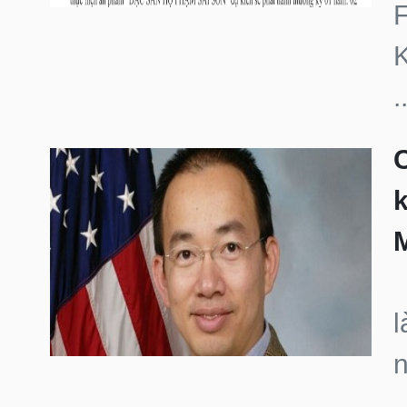
.
C
k
T
l
n