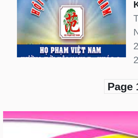
K
2
Page 