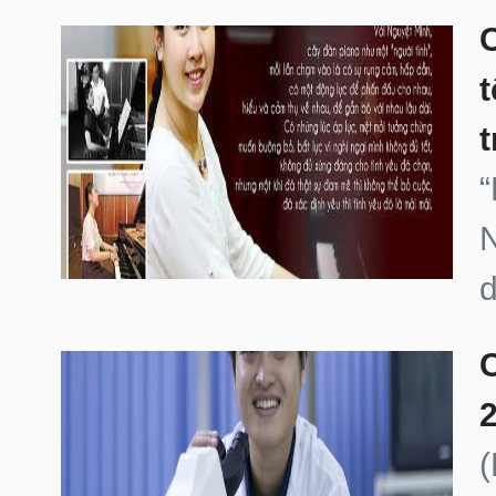
t
“
N
d
C
2
(