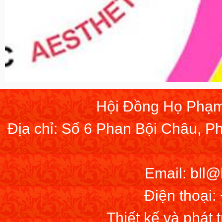
Hội Đồng Họ Phạm
Địa chỉ: Số 6 Phan Bội Châu, 
Email: bll
Điện thoại:
Thiết kế và phát 