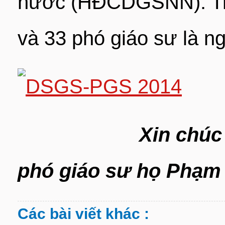
nước (HĐCDGSNN). Tro
và 33 phó giáo sư là n
Xin chúc mừng 
phó giáo sư họ Phạm 
Các bài viết khác :