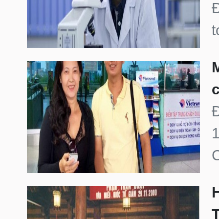
Đ
t
M
c
Đ
1
C